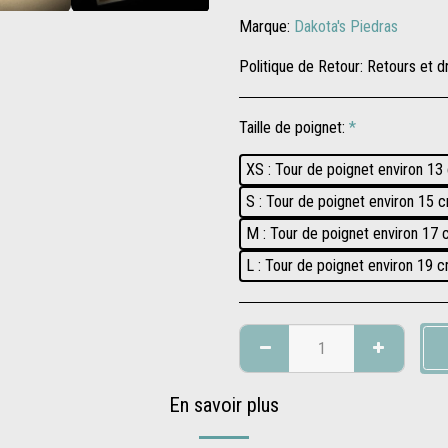
Marque:
Dakota's Piedras
Politique de Retour:
Retours et droit de rétractation 4.1 Retours Jusqu&#039;à quatorze (14) jours après la date de livraison (cf. 3.3.3.), Nous vous laissons la possibilité de nous retourner les produits commandés qui ne vous donneraient pas entière satisfaction pour remboursement ou échange. Pour ce faire, vous devez impérativement informer le service client de Dakota&#039;s Piedras par écrit ou par téléphone (voir article 1.1 ci-dessus), de votre décision avant de nous retourner les produits, nous indiquer le motif de votre retour et suivre exactement le processus de retour que nous vous indiquerons. Votre demande de retour n&#039;est effective qu&#039;à partir du moment où Dakota&#039;s Piedras accuse réception par écrit de votre demande de retour. Dans le cas d’un retour pour remboursement, les frais de retour sont à votre charge. A réception de vos produits, nous vérifions qu&#039;ils sont en parfait état, puis nous en accusons réception. Ensuite, nous vous rembourserons le prix correspondant à la valeur des produits au plus tard quatorze (14) jours suivant la date à laquelle votre retour a été accepté par Dakota&#039;s Piedras, ainsi qu&#039;indiqué à l&#039;article 4.3 ci-après. 4.2 Conditions d&#039;acceptation des retours Les retours prévus à l&#039;article 4.1 ci-dessus ne seront acceptés par Dakota&#039;s Piedras et ne donneront lieu à remboursement ou échange que si : (I) le processus de retour décrit sur notre site a été respecté ; (II) les produits nous sont retournés en parfait état, sans avoir été portés. Ainsi, les articles retournés incomplets, abîmés, endommagés ou salis ne seront en aucun cas repris. En particulier, les produ
Taille de poignet:
*
XS : Tour de poignet environ 13
S : Tour de poignet environ 15 
M : Tour de poignet environ 17
L : Tour de poignet environ 19 c
En savoir plus