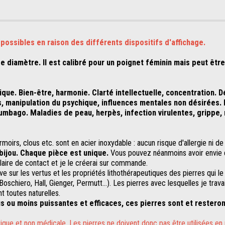
 possibles en raison des différents dispositifs d'affichage.
diamètre. Il est calibré pour un poignet féminin mais peut être ré
que. Bien-être, harmonie. Clarté intellectuelle, concentration. 
es, manipulation du psychique, influences mentales non désirées
 lumbago. Maladies de peau, herpès, infection virulentes, grippe
oirs, clous etc. sont en acier inoxydable : aucun risque d'allergie ni de
bijou.
Chaque pièce est unique.
Vous pouvez néanmoins avoir envie 
aire de contact et je le créerai sur commande.
e sur les vertus et les propriétés lithothérapeutiques des pierres qui l
chiero, Hall, Gienger, Permutt...). Les pierres avec lesquelles je travai
nt toutes naturelles.
lus ou moins puissantes et efficaces, ces pierres sont et restero
istique et non médicale. Les pierres ne doivent donc pas être utilisées 