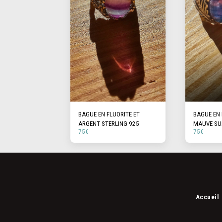
BAGUE EN FLUORITE ET
BAGUE EN 
ARGENT STERLING 925
MAUVE SU
75
€
75
€
STERLING
Accueil