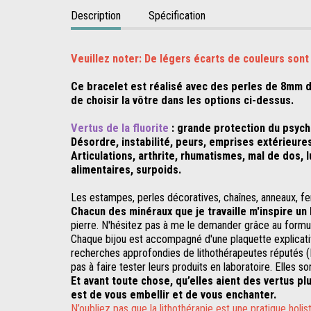
Description
Spécification
Veuillez noter: De légers écarts de couleurs sont
Ce bracelet est réalisé avec des perles de 8mm de 
de choisir la vôtre dans les options ci-dessus.
Vertus de la fluorite
: grande protection du psychi
Désordre, instabilité, peurs, emprises extérieur
Articulations, arthrite, rhumatismes, mal de dos,
alimentaires, surpoids.
Les estampes, perles décoratives, chaînes, anneaux, ferm
Chacun des minéraux que je travaille m'inspire un 
pierre. N'hésitez pas à me le demander grâce au formul
Chaque bijou est accompagné d'une plaquette explicativ
recherches approfondies de lithothérapeutes réputés (Bos
pas à faire tester leurs produits en laboratoire. Elles so
Et avant toute chose, qu’elles aient des vertus p
est de vous embellir et de vous enchanter.
N’oubliez pas que la lithothérapie est une pratique hol